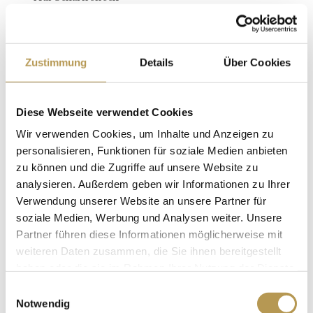
2ème soirée
: menu à 4 plats
pour le dîner au
restaurant « Auf Scharffeneck
Soirée en terrasse
Zustimmung
Details
Über Cookies
Utilisation de l’espace bien-être et SPA « Auszeit ».
Peignoir et pantoufles de bien-être pour la durée de
Diese Webseite verwendet Cookies
votre séjour
Wir verwenden Cookies, um Inhalte und Anzeigen zu
Wi-Fi haut débit gratuit
personalisieren, Funktionen für soziale Medien anbieten
Emplacement de voiture gratuit
zu können und die Zugriffe auf unsere Website zu
analysieren. Außerdem geben wir Informationen zu Ihrer
Nuitées :
2 nuits
Verwendung unserer Website an unsere Partner für
Prix :
à partir de 463 euros en chambre simple
soziale Medien, Werbung und Analysen weiter. Unsere
Partner führen diese Informationen möglicherweise mit
mansardée
weiteren Daten zusammen, die Sie ihnen bereitgestellt
Prix :
à partir de 375,50 euros par personne en
haben oder die sie im Rahmen Ihrer Nutzung der Dienste
chambre double standard
gesammelt haben.
Einwilligungsauswahl
Période de voyage : 01 juin au 31 août 2024 (Réservable
Notwendig