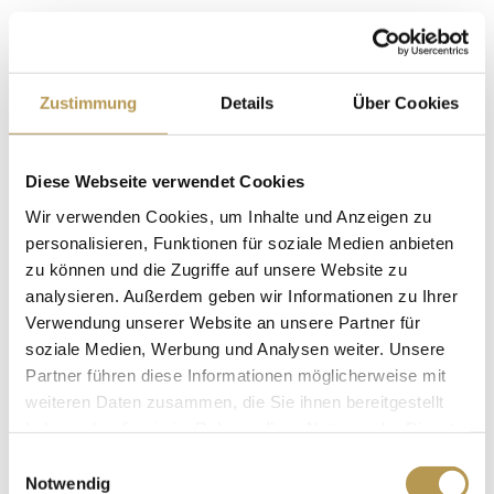
2 nuitées avec buffet de petit-déjeuner vital
2x menu à 4 plats pour le dîner au restaurant « Auf
Scharffeneck
Zustimmung
Details
Über Cookies
Un forfait bien-être comprenant un gommage complet
du corps, un enveloppement vitaminé et un massage
Diese Webseite verwendet Cookies
anti-stress (environ 60 minutes au total)
Wir verwenden Cookies, um Inhalte und Anzeigen zu
Utilisation de l’espace bien-être et SPA « Auszeit ».
personalisieren, Funktionen für soziale Medien anbieten
Peignoir et pantoufles de bien-être pour la durée de
zu können und die Zugriffe auf unsere Website zu
votre séjour
analysieren. Außerdem geben wir Informationen zu Ihrer
Wi-Fi haut débit gratuit
Verwendung unserer Website an unsere Partner für
soziale Medien, Werbung und Analysen weiter. Unsere
Emplacement de voiture gratuit
Partner führen diese Informationen möglicherweise mit
weiteren Daten zusammen, die Sie ihnen bereitgestellt
Veuillez nous faire savoir par téléphone ou par e-mail quel
haben oder die sie im Rahmen Ihrer Nutzung der Dienste
jour nous pouvons vous réserver les rendez-vous pour
gesammelt haben.
Einwilligungsauswahl
vos soins de bien-être.
Notwendig