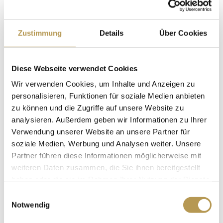
Scharffeneck“
Ein Wellnesspaket, bestehend aus einem Ganzkörper-
Zustimmung
Details
Über Cookies
Peeling, einer Vitaminpackung und einer Anti-Stress-
Massage (insg. ca. 60 Min.)
Diese Webseite verwendet Cookies
Nutzung Wellness – & SPA-Bereich „Auszeit“
Wir verwenden Cookies, um Inhalte und Anzeigen zu
Bademantel und Wellness-Slipper für die Zeit Ihres
personalisieren, Funktionen für soziale Medien anbieten
Aufenthaltes
zu können und die Zugriffe auf unsere Website zu
Kostenfreies Highspeed-WLAN
analysieren. Außerdem geben wir Informationen zu Ihrer
Kostenfreier PKW-Stellplatz
Verwendung unserer Website an unsere Partner für
soziale Medien, Werbung und Analysen weiter. Unsere
Bitte lassen Sie uns per Telefon oder E-Mail wissen an
Partner führen diese Informationen möglicherweise mit
weiteren Daten zusammen, die Sie ihnen bereitgestellt
welchem Tag wir Ihnen die Termine für Ihre
haben oder die sie im Rahmen Ihrer Nutzung der Dienste
Wellnessanwendungen einbuchen dürfen.
gesammelt haben.
Einwilligungsauswahl
Übernachtungen:
2 Nächte
Notwendig
Preis:
ab 389 Euro pro Person im Standard Zimmer