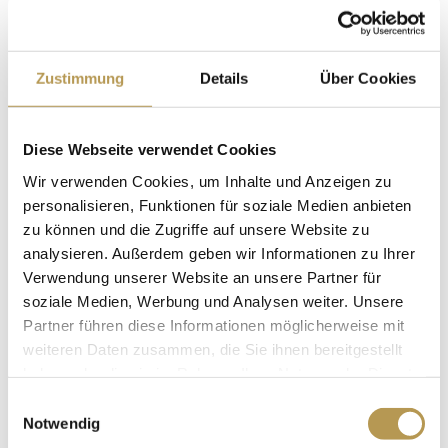
chambre
1x menu à 3 plats pour le dîner au restaurant « Auf
Zustimmung
Details
Über Cookies
Scharffeneck
1x menu à 4 plats pour le dîner au restaurant « Auf
Scharffeneck
Diese Webseite verwendet Cookies
Soirée au coin du feu à la Burgschänke
Wir verwenden Cookies, um Inhalte und Anzeigen zu
Utilisation de l’espace bien-être et SPA « Auszeit ».
personalisieren, Funktionen für soziale Medien anbieten
zu können und die Zugriffe auf unsere Website zu
Peignoir et pantoufles de bien-être pour la durée de
analysieren. Außerdem geben wir Informationen zu Ihrer
votre séjour
Verwendung unserer Website an unsere Partner für
Wi-Fi gratuit
soziale Medien, Werbung und Analysen weiter. Unsere
Place de parking gratuite
Partner führen diese Informationen möglicherweise mit
weiteren Daten zusammen, die Sie ihnen bereitgestellt
Nuitées :
2 nuits
haben oder die sie im Rahmen Ihrer Nutzung der Dienste
gesammelt haben.
Prix :
à partir de 367 euros en chambre simple
Einwilligungsauswahl
Notwendig
mansardée