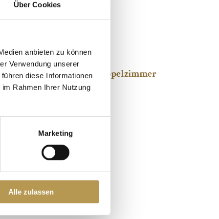
Über Cookies
hte
 Medien anbieten zu können
 Mansarden Einzelzimmer
hrer Verwendung unserer
pro Person im Standard Doppelzimmer
 führen diese Informationen
ie im Rahmen Ihrer Nutzung
ember bis 21. Dezember 2025
Marketing
Alle zulassen