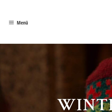
a
Menü
WINT