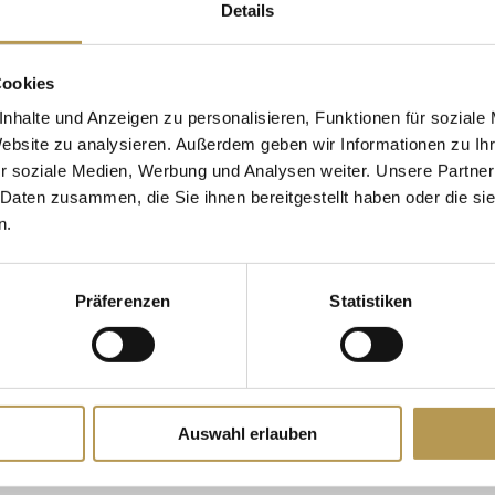
 – 2 NÄCHTE
Details
e Witterung und gönnen
Übernachtungen:
2 Näc
Cookies
nhalte und Anzeigen zu personalisieren, Funktionen für soziale
Preis:
ab 367 Euro im
Website zu analysieren. Außerdem geben wir Informationen zu I
Preis:
ab 332,50 Euro 
r soziale Medien, Werbung und Analysen weiter. Unsere Partner
 Daten zusammen, die Sie ihnen bereitgestellt haben oder die s
Reisezeitraum: 01. Nov
n.
er
uf Scharffeneck“
JETZT BUCHEN
Präferenzen
Statistiken
uf Scharffeneck“
Auswahl erlauben
s Aufenthaltes