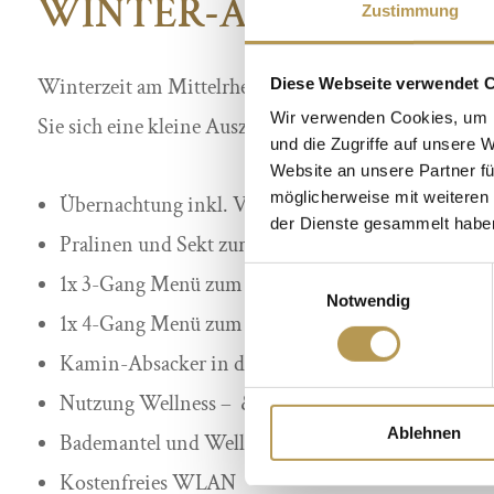
WINTER-ARRANGEMENT
Zustimmung
Winterzeit am Mittelrhein – Genießen Sie die mild
Diese Webseite verwendet 
Wir verwenden Cookies, um I
Sie sich eine kleine Auszeit!
und die Zugriffe auf unsere 
Website an unsere Partner fü
möglicherweise mit weiteren
Übernachtung inkl. Vital-Frühstücksbuffet
der Dienste gesammelt habe
Pralinen und Sekt zur Begrüßung auf Ihrem Zimm
Einwilligungsauswahl
1x 3-Gang Menü zum Abendessen im Restaurant „A
Notwendig
1x 4-Gang Menü zum Abendessen im Restaurant „A
Kamin-Absacker in der Burgschänke
Nutzung Wellness – & SPA-Bereich „Auszeit“
Ablehnen
Bademantel und Wellness-Slipper für die Zeit Ihre
Kostenfreies WLAN