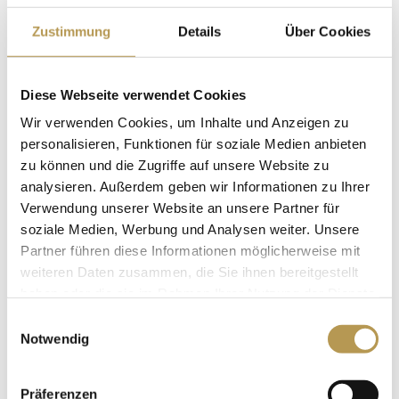
Samedi soir, dîner de trois plats au restaurant « Auf
Zustimmung
Details
Über Cookies
Scharffeneck
Dimanche soir
, musique LIVE et menu à 5 plats
Diese Webseite verwendet Cookies
pour le dîner au restaurant « Auf Scharffeneck ».
Wir verwenden Cookies, um Inhalte und Anzeigen zu
Utilisation de l’espace bien-être et SPA « Auszeit ».
personalisieren, Funktionen für soziale Medien anbieten
Peignoir et pantoufles de bien-être pour la durée de
zu können und die Zugriffe auf unsere Website zu
votre séjour
analysieren. Außerdem geben wir Informationen zu Ihrer
Wi-Fi haut débit gratuit
Verwendung unserer Website an unsere Partner für
soziale Medien, Werbung und Analysen weiter. Unsere
Place de parking gratuite
Partner führen diese Informationen möglicherweise mit
weiteren Daten zusammen, die Sie ihnen bereitgestellt
Nuitées :
2 nuits
haben oder die sie im Rahmen Ihrer Nutzung der Dienste
Prix :
à partir de 370 EURO par personne en chambre
gesammelt haben.
Einwilligungsauswahl
double standard
Notwendig
Période de voyage : 24 juin au 25 juin 2026 (arrivée
samedi – départ lundi)
Präferenzen