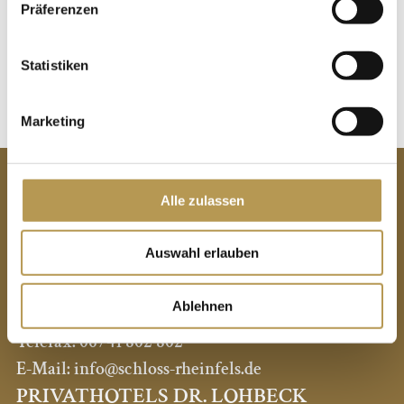
Präferenzen
JETZT BUCHEN
Statistiken
Marketing
KONTAKT
Hotel Schloss Rheinfels
Alle zulassen
Privathotels Dr. Lohbeck GmbH & Co. KG
Schlossberg 47
Auswahl erlauben
D-56329 St. Goar
Ablehnen
Telefon:
06741 802 0
Telefax:
06741 802 802
E-Mail:
info@schloss-rheinfels.de
PRIVATHOTELS DR. LOHBECK