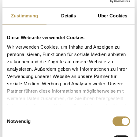
Samstagabend 3-Gang-Menü zum Abendessen im
Zustimmung
Details
Über Cookies
Restaurant „Auf Scharffeneck“
Sonntagabend
LIVE-Musik und 5-Gang Menü
zum
Abendessen im Restaurant „Auf Scharffeneck“
Diese Webseite verwendet Cookies
Nutzung Wellness – & SPA-Bereich „Auszeit“
Wir verwenden Cookies, um Inhalte und Anzeigen zu
Bademantel und Wellness-Slipper für die Zeit Ihres
personalisieren, Funktionen für soziale Medien anbieten
zu können und die Zugriffe auf unsere Website zu
Aufenthaltes
analysieren. Außerdem geben wir Informationen zu Ihrer
Kostenfreies Highspeed-WLAN
Verwendung unserer Website an unsere Partner für
Kostenfreier PKW-Stellplatz
soziale Medien, Werbung und Analysen weiter. Unsere
Partner führen diese Informationen möglicherweise mit
Übernachtungen:
2 Nächte
weiteren Daten zusammen, die Sie ihnen bereitgestellt
Preis:
ab 370 EURO pro Person im Standard
haben oder die sie im Rahmen Ihrer Nutzung der Dienste
gesammelt haben.
Doppelzimmer
Einwilligungsauswahl
Notwendig
Reisezeitraum: 24. Juni bis 25. Juni 2026 (Anreise
Samstag – Abreise Montag)