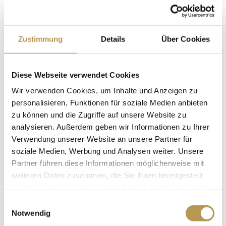
Overnachting incl. Vitaal ontbijtbuffet
Zustimmung
Details
Über Cookies
Herfstboeket bloemen en zoete chocolaatjes om je te
verwelkomen in je kamer
2x 3-gangen menu, 1x 4-gangen menu voor diner in
Diese Webseite verwendet Cookies
restaurant “Auf Scharffeneck”.
Wir verwenden Cookies, um Inhalte und Anzeigen zu
Gebruik van de wellness & SPA ruimte “Auszeit
personalisieren, Funktionen für soziale Medien anbieten
Badjas en wellness slippers voor de duur van je verblijf
zu können und die Zugriffe auf unsere Website zu
analysieren. Außerdem geben wir Informationen zu Ihrer
Gratis supersnel WLAN
Verwendung unserer Website an unsere Partner für
Gratis parkeerplaats
soziale Medien, Werbung und Analysen weiter. Unsere
Partner führen diese Informationen möglicherweise mit
Overnachtingen:
3 nachten
weiteren Daten zusammen, die Sie ihnen bereitgestellt
Prijs:
vanaf 588 Euro in een eenpersoonskamer op
haben oder die sie im Rahmen Ihrer Nutzung der Dienste
zolder
gesammelt haben.
Einwilligungsauswahl
Notwendig
Prijs:
vanaf 507,50 euro per persoon in een standaard