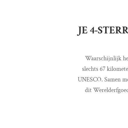
JE 4-STE
Waarschijnlijk he
slechts 67 kilomet
UNESCO. Samen met K
dit Werelderfgoe