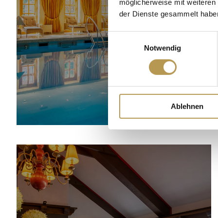
möglicherweise mit weiteren
der Dienste gesammelt habe
WELZIJN
Einwilligungsauswahl
Notwendig
Ablehnen