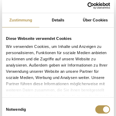
Overnachting incl. Vitaal ontbijtbuffet
Zustimmung
Details
Über Cookies
Herfstboeket bloemen en zoete chocolaatjes om je te
verwelkomen in je kamer
1x 3-gangen en 1x 4-gangen menu voor diner in
Diese Webseite verwendet Cookies
restaurant “Auf Scharffeneck”.
Wir verwenden Cookies, um Inhalte und Anzeigen zu
Gebruik van de wellness & SPA ruimte “Auszeit
personalisieren, Funktionen für soziale Medien anbieten
Badjas en wellness slippers voor de duur van je verblijf
zu können und die Zugriffe auf unsere Website zu
analysieren. Außerdem geben wir Informationen zu Ihrer
Gratis supersnel WLAN
Verwendung unserer Website an unsere Partner für
Gratis parkeerplaats
soziale Medien, Werbung und Analysen weiter. Unsere
Partner führen diese Informationen möglicherweise mit
Overnachtingen:
2 nachten
weiteren Daten zusammen, die Sie ihnen bereitgestellt
Prijs:
vanaf 412 Euro in een eenpersoonskamer op
haben oder die sie im Rahmen Ihrer Nutzung der Dienste
zolder
gesammelt haben.
Einwilligungsauswahl
Notwendig
Prijs:
vanaf 350 euro per persoon in een standaard