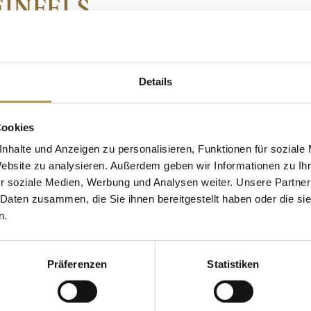
EINFELS
Rheinfels. Doe nieuwe
Overnachtingen:
3 of 4
van het dagelijks leven
Prijs:
vanaf 723,00 eur
Details
in het Midden-Rijndal.
tweepersoonskamer
Reisperiode: 3 nachten 
Cookies
nhalte und Anzeigen zu personalisieren, Funktionen für soziale
december
Website zu analysieren. Außerdem geben wir Informationen zu I
r soziale Medien, Werbung und Analysen weiter. Unsere Partner
Helaas is het niet moge
 Daten zusammen, die Sie ihnen bereitgestellt haben oder die s
k (23.12.)
n.
alleen geboekt worden 
 op de binnenplaats van
Houd er rekening mee da
Präferenzen
Statistiken
e
reservering te bevestige
ianist en zanger Franck