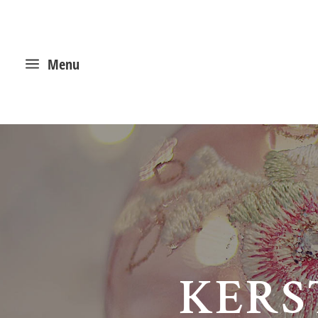
a
Menu
KERS