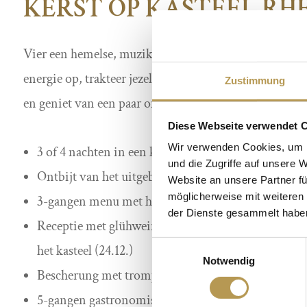
KERST OP KASTEEL RH
Vier een hemelse, muzikale kerst met ons in Kasteel 
energie op, trakteer jezelf op een korte onderbreking 
Zustimmung
en geniet van een paar ontspannende vakantiedagen 
Diese Webseite verwendet 
Wir verwenden Cookies, um I
3 of 4 nachten in een kamercategorie naar keuze
und die Zugriffe auf unsere 
Ontbijt van het uitgebreide buffet
Website an unsere Partner fü
möglicherweise mit weiteren
3-gangen menu met harpbegeleiding – Bettina Linc
der Dienste gesammelt habe
Receptie met glühwein en punch bij de open haard
Einwilligungsauswahl
het kasteel (24.12.)
Notwendig
Bescherung met trompetklanken door Toni Schick
5-gangen gastronomisch menu op kerstavond met p