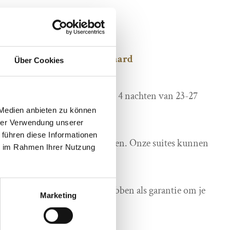
 nachten
o per persoon in een standaard
Über Cookies
van 23-26 of 24-27 december / 4 nachten van 23-27
 Medien anbieten zu können
hrer Verwendung unserer
 führen diese Informationen
lijk om enkele nachten te boeken. Onze suites kunnen
ie im Rahmen Ihrer Nutzung
als tweepersoonskamer.
t we een creditcard nodig hebben als garantie om je
Marketing
n.