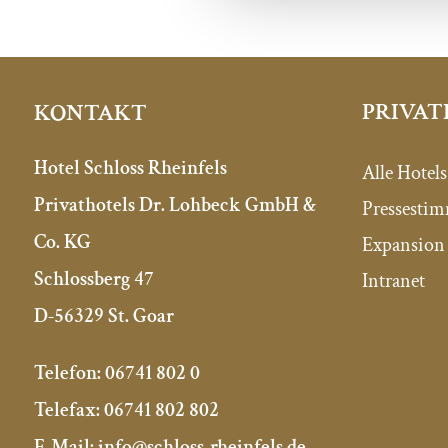
PRIVAT
KONTAKT
Hotel Schloss Rheinfels
Alle Hotels
Privathotels Dr. Lohbeck GmbH &
Pressesti
Co. KG
Expansion 
Schlossberg 47
Intranet
D-56329 St. Goar
Telefon:
06741 802 0
Telefax:
06741 802 802
E-Mail:
info@schloss-rheinfels.de