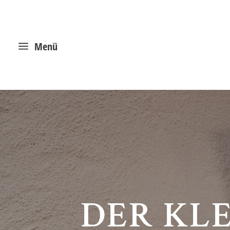
a
Menü
DER KL