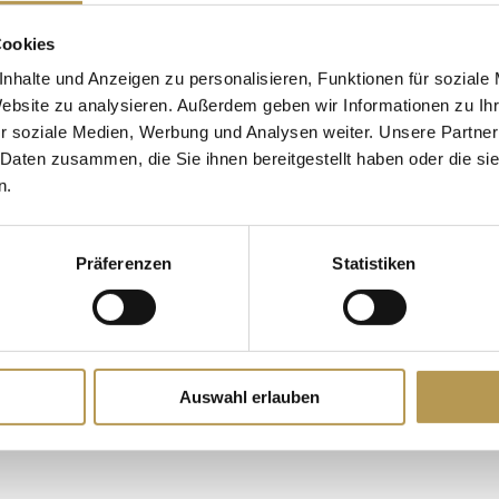
RLAUB
Cookies
nhalte und Anzeigen zu personalisieren, Funktionen für soziale
ten für einen kurzen
Übernachtungen:
3 Näc
Website zu analysieren. Außerdem geben wir Informationen zu I
und erfreuen sich an den
Preis:
ab 510 EURO pr
r soziale Medien, Werbung und Analysen weiter. Unsere Partner
 Daten zusammen, die Sie ihnen bereitgestellt haben oder die s
Reisezeitraum: ganzjähr
n.
JETZT BUCHEN
Präferenzen
Statistiken
uf Scharffeneck“
s Aufenthaltes
Auswahl erlauben