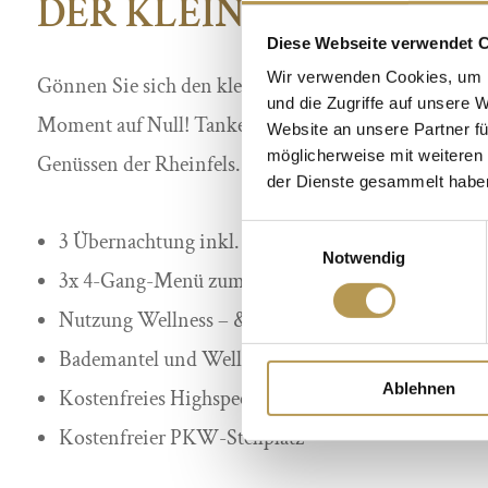
DER KLEINE SCHLOSSU
Diese Webseite verwendet 
Wir verwenden Cookies, um I
Gönnen Sie sich den kleinen Schlossurlaub und schal
und die Zugriffe auf unsere 
Moment auf Null! Tanken Sie wieder frische Energie 
Website an unsere Partner fü
möglicherweise mit weiteren
Genüssen der Rheinfels.
der Dienste gesammelt habe
Einwilligungsauswahl
3 Übernachtung inkl. Vital-Frühstücksbuffet
Notwendig
3x 4-Gang-Menü zum Abendessen im Restaurant „A
Nutzung Wellness – & SPA-Bereich „Auszeit“
Bademantel und Wellness-Slipper für die Zeit Ihre
Ablehnen
Kostenfreies Highspeed-WLAN
Kostenfreier PKW-Stellplatz