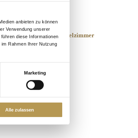
 Medien anbieten zu können
hte
hrer Verwendung unserer
o Person im Standard Doppelzimmer
 führen diese Informationen
ie im Rahmen Ihrer Nutzung
ig
Marketing
Alle zulassen