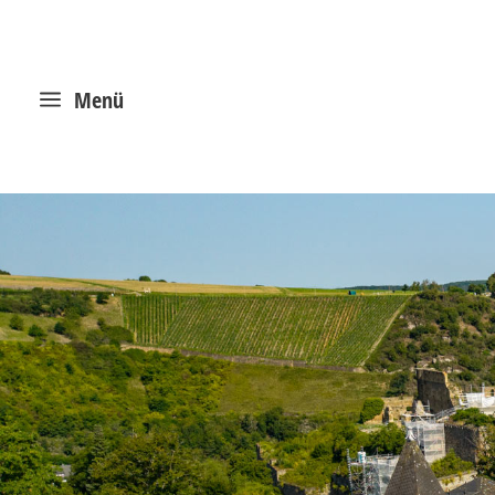
a
Menü