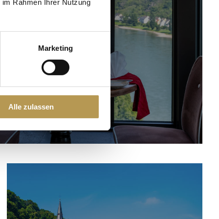
ie im Rahmen Ihrer Nutzung
KULINARIK
Marketing
Alle zulassen