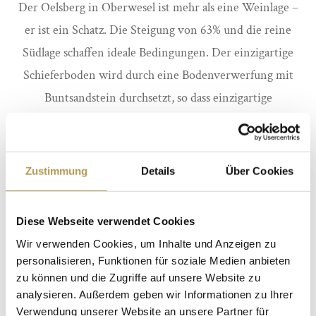
Der Oelsberg in Oberwesel ist mehr als eine Weinlage –
er ist ein Schatz. Die Steigung von 63% und die reine
Südlage schaffen ideale Bedingungen. Der einzigartige
Schieferboden wird durch eine Bodenverwerfung mit
Buntsandstein durchsetzt, so dass einzigartige
Geschmacksnuancen in den Riesling gezaubert werden.
Ein wahres Meisterstück der Natur. Die 2023er Riesling
Spätlese wurde mit 92 Grad Oechsle geerntet. Sie hat
Zustimmung
Details
Über Cookies
wunderbare Pfirsich und Aprikosenaromen in der Nase
und auch am Gaumen. Sie ist verspielt und trotzdem
Diese Webseite verwendet Cookies
kräftig und voller Harmonie. Die edle Süße wird durch
Wir verwenden Cookies, um Inhalte und Anzeigen zu
eine wunderbar harmonische Säure perfekt
personalisieren, Funktionen für soziale Medien anbieten
eingebunden. Der ideale Wein zum allein Genießen, zu
zu können und die Zugriffe auf unsere Website zu
analysieren. Außerdem geben wir Informationen zu Ihrer
asiatischen Gerichten oder herzhaften regionalem Käse.
Verwendung unserer Website an unsere Partner für