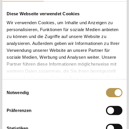
Nutzung Wellness – & SPA-Bereich „Auszeit“
Diese Webseite verwendet Cookies
Bademantel und Wellness-Slipper für die Zeit Ihres
Wir verwenden Cookies, um Inhalte und Anzeigen zu
Aufenthaltes
personalisieren, Funktionen für soziale Medien anbieten
Kostenfreies Highspeed-WLAN
zu können und die Zugriffe auf unsere Website zu
Kostenfreier PKW-Stellplatz
analysieren. Außerdem geben wir Informationen zu Ihrer
Verwendung unserer Website an unsere Partner für
Übernachtungen:
1 Nacht
soziale Medien, Werbung und Analysen weiter. Unsere
Preis:
ab 147,50 EURO pro Person im Standard
Partner führen diese Informationen möglicherweise mit
weiteren Daten zusammen, die Sie ihnen bereitgestellt
Doppelzimmer
haben oder die sie im Rahmen Ihrer Nutzung der Dienste
Reisezeitraum: ganzjährig
gesammelt haben.
Einwilligungsauswahl
Notwendig
JETZT BUCHEN
Präferenzen
Statistiken