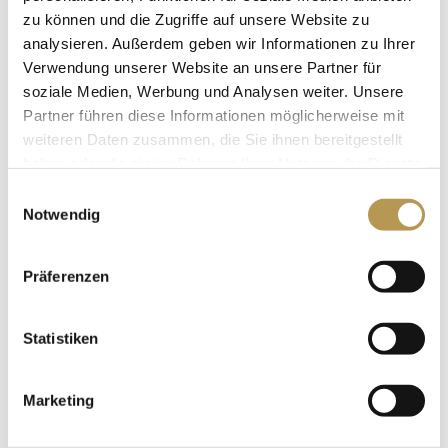
zu können und die Zugriffe auf unsere Website zu
Kostenfreier PKW-Stellplatz
analysieren. Außerdem geben wir Informationen zu Ihrer
Verwendung unserer Website an unsere Partner für
Übernachtungen:
3 Nächte
soziale Medien, Werbung und Analysen weiter. Unsere
Preis:
ab 871,65 Euro pro Person
im Standard
Partner führen diese Informationen möglicherweise mit
Doppelzimmer
weiteren Daten zusammen, die Sie ihnen bereitgestellt
haben oder die sie im Rahmen Ihrer Nutzung der Dienste
Reisezeitraum:
gesammelt haben.
Einwilligungsauswahl
3 Nächte vom 30. Dezember 2026 – 02. Januar 2027
Notwendig
Die Buchung von Einzelnächten ist leider nicht möglich.
Präferenzen
Unsere Suiten können ausschließlich als Doppelzimmer
gebucht werden.
Statistiken
Reservierungen sind ausschließlich unter info@schloss-
rheinfels.de oder unter +49 (0) 6741 8020 möglich.
Marketing
Bitte beachten Sie, dass wir eine Kreditkarte als Garantie