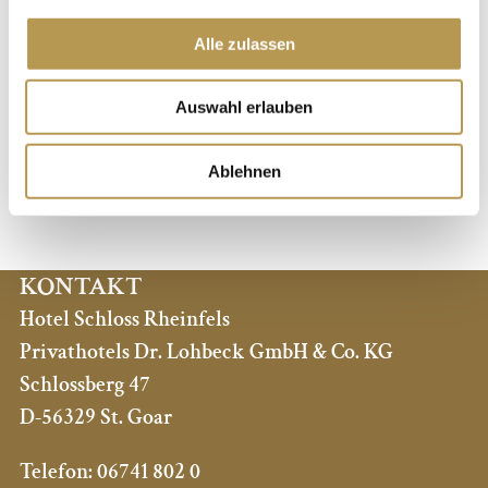
benötigen, um ihre Reservierung zu bestätigen.
Alle zulassen
Eine kostenfreie Stornierung ist bis 4 Wochen vor
Auswahl erlauben
Anreise möglich.
Bei späterer Stornierung behalten wir uns vor, 80 % des
Ablehnen
Arrangement Preises in Rechnung zu stellen.
KONTAKT
Hotel Schloss Rheinfels
Privathotels Dr. Lohbeck GmbH & Co. KG
Schlossberg 47
D-56329 St. Goar
Telefon:
06741 802 0