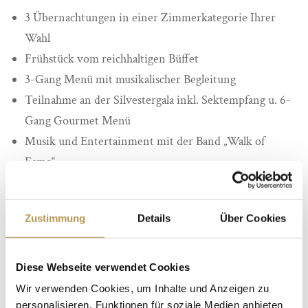
3 Übernachtungen in einer Zimmerkategorie Ihrer
Wahl
Frühstück vom reichhaltigen Büffet
3-Gang Menü mit musikalischer Begleitung
Teilnahme an der Silvestergala inkl. Sektempfang u. 6-
Gang Gourmet Menü
Musik und Entertainment mit der Band „Walk of
Fame“
Mitternachtssnack und Feuerwerk
Ausgiebiges Neujahrsfrühstück
Zustimmung
Details
Über Cookies
4-Gang Menü mit musikalischer Begleitung
Nutzung Wellness- & SPA-Bereich „Auszeit“
Bademantel und Wellness-Slipper für die Zeit des
Diese Webseite verwendet Cookies
Aufenthaltes
Wir verwenden Cookies, um Inhalte und Anzeigen zu
Kostenfreies Highspeed-WLAN
personalisieren, Funktionen für soziale Medien anbieten