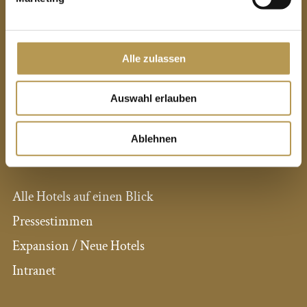
Privathotels Dr. Lohbeck GmbH & Co. KG
Schlossberg 47
Alle zulassen
D-56329 St. Goar
Telefon:
06741 802 0
Auswahl erlauben
Telefax:
06741 802 802
E-Mail:
info@schloss-rheinfels.de
Ablehnen
PRIVATHOTELS DR. LOHBECK
Alle Hotels auf einen Blick
Pressestimmen
Expansion / Neue Hotels
Intranet