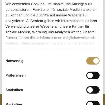
Wir verwenden Cookies, um Inhalte und Anzeigen zu
Nutzung Wellness – & SPA-Bereich „Auszeit“
personalisieren, Funktionen für soziale Medien anbieten
Bademantel und Wellness-Slipper für die Zeit Ihres
zu können und die Zugriffe auf unsere Website zu
Aufenthaltes
analysieren. Außerdem geben wir Informationen zu Ihrer
Verwendung unserer Website an unsere Partner für
Kostenfreies Highspeed-WLAN
soziale Medien, Werbung und Analysen weiter. Unsere
Kostenfreier PKW-Stellplatz
Partner führen diese Informationen möglicherweise mit
weiteren Daten zusammen, die Sie ihnen bereitgestellt
Reisezeitraum: bis einschließlich Februar (ausgenommen
haben oder die sie im Rahmen Ihrer Nutzung der Dienste
Weihnachten und Silvester)
gesammelt haben.
Einwilligungsauswahl
Notwendig
JETZT BUCHEN
Präferenzen
Statistiken
KONTAKT
Hotel Schloss Rheinfels
Marketing