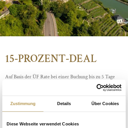
15-PROZENT-DEAL
Auf Basis der ÜF Rate bei einer Buchung bis zu 5 Tage
vor Ihrem Anreisedatum senken wir die jeweilige
Tagesrate für Sie um ganze 15 Prozent! Genießen Sie
entspannte Tage hoch über dem Rhein und lassen Sie sich
Zustimmung
Details
Über Cookies
von uns verwöhnen.
Diese Webseite verwendet Cookies
Übernachtung inkl. Vital-Frühstücksbuffet