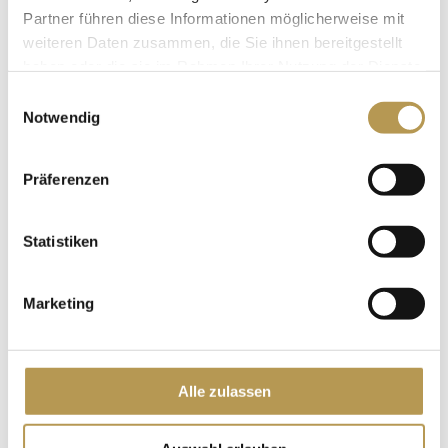
Nutzung der Wellnessoase
Partner führen diese Informationen möglicherweise mit
3-Gang Menü
weiteren Daten zusammen, die Sie ihnen bereitgestellt
haben oder die sie im Rahmen Ihrer Nutzung der Dienste
Ticket für die Kulinarische Weinführung auf Burg
gesammelt haben.
Einwilligungsauswahl
Rheinfels
Notwendig
Sekt und Pralinen auf dem Zimmer bei Anreise
Bademantel und Wellness-Slipper für die Zeit Ihres
Präferenzen
Aufenthaltes
Kostenfreies Highspeed-WLAN
Statistiken
Kostenfreier PKW-Stellplatz
Übernachtungen:
2 Nächte
Marketing
Preis:
ab 358 Euro pro Person im Standard
Doppelzimmer
Reisezeitraum: 10.07.-12.07.2026
Alle zulassen