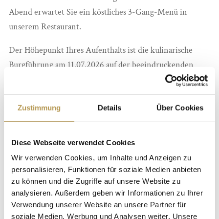
Abend erwartet Sie ein köstliches 3-Gang-Menü in
unserem Restaurant.
Der Höhepunkt Ihres Aufenthalts ist die kulinarische
Burgführung am 11.07.2026 auf der beeindruckenden
Burg Rheinfels. Gemeinsam mit dem Weingut Philipps-
Mühle erleben Sie einen genussvollen Abend mit
Zustimmung
Details
Über Cookies
Sektempfang, verschiedenen Vorspeisen während der
Burgführung sowie Hauptgang und Dessert in der
Burgschänke beziehungsweise auf der Rheinterrasse –
Diese Webseite verwendet Cookies
begleitet von ausgewählten Weinen und herrlichem Blick
Wir verwenden Cookies, um Inhalte und Anzeigen zu
über den Rhein.
personalisieren, Funktionen für soziale Medien anbieten
zu können und die Zugriffe auf unsere Website zu
analysieren. Außerdem geben wir Informationen zu Ihrer
2 Übernachtungen
Verwendung unserer Website an unsere Partner für
Vital-Frühstücksbuffet
soziale Medien, Werbung und Analysen weiter. Unsere