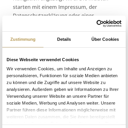
starten mit einem Impressum, der
Datenschutzerklärung oder einer
„Über uns“-Seite, um sich potenziellen
Besuchern der Website vorzustellen. Dort
Zustimmung
Details
Über Cookies
könnte zum Beispiel stehen:
Hallo! Tagsüber arbeite ich als
Diese Webseite verwendet Cookies
Fahrradkurier, nachts bin ich ein
Wir verwenden Cookies, um Inhalte und Anzeigen zu
aufstrebender Schauspieler und dies
personalisieren, Funktionen für soziale Medien anbieten
hier ist meine Website. Ich lebe in
zu können und die Zugriffe auf unsere Website zu
Berlin, habe einen großen Hund
analysieren. Außerdem geben wir Informationen zu Ihrer
Verwendung unserer Website an unsere Partner für
namens Jack, mag Piña Coladas, jedoch
soziale Medien, Werbung und Analysen weiter. Unsere
weniger (ohne Schirm) im Regen
Partner führen diese Informationen möglicherweise mit
stehen gelassen zu werden.
weiteren Daten zusammen, die Sie ihnen bereitgestellt
haben oder die sie im Rahmen Ihrer Nutzung der Dienste