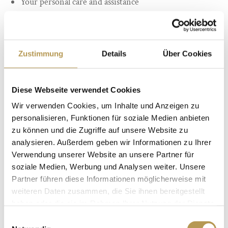
Your personal care and assistance
Image enhancement, complete set-up with your
company logo
Individual interior design, no matter how unusual it
Zustimmung
Details
Über Cookies
may be
Modern conference technology and media equipment
(projector, DSL, WLAN, pin boards and flip charts)
Diese Webseite verwendet Cookies
Open Air Amphitrium
Wir verwenden Cookies, um Inhalte und Anzeigen zu
personalisieren, Funktionen für soziale Medien anbieten
zu können und die Zugriffe auf unsere Website zu
analysieren. Außerdem geben wir Informationen zu Ihrer
Verwendung unserer Website an unsere Partner für
soziale Medien, Werbung und Analysen weiter. Unsere
Partner führen diese Informationen möglicherweise mit
weiteren Daten zusammen, die Sie ihnen bereitgestellt
haben oder die sie im Rahmen Ihrer Nutzung der Dienste
gesammelt haben.
Einwilligungsauswahl