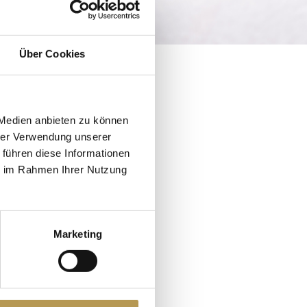
Über Cookies
 Medien anbieten zu können
hrer Verwendung unserer
 führen diese Informationen
 sich von unseren
ie im Rahmen Ihrer Nutzung
d, regenerierend
chtsbehandlungen
t.
Marketing
lenden Teint.
rer Haut etwas