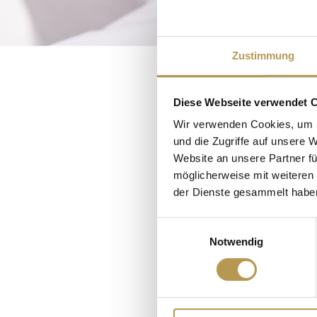
Zustimmung
Diese Webseite verwendet 
Wir verwenden Cookies, um I
und die Zugriffe auf unsere 
Website an unsere Partner fü
Gönnen Sie sich 
möglicherweise mit weiteren
professionellen
der Dienste gesammelt habe
oder feuchtigke
Einwilligungsauswahl
s
Notwendig
Erleben Sie 
Buchen Sie je