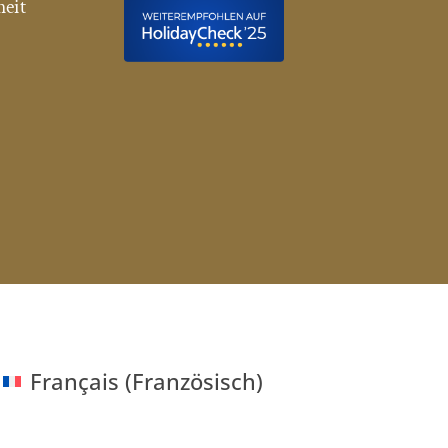
heit
Français
(
Französisch
)