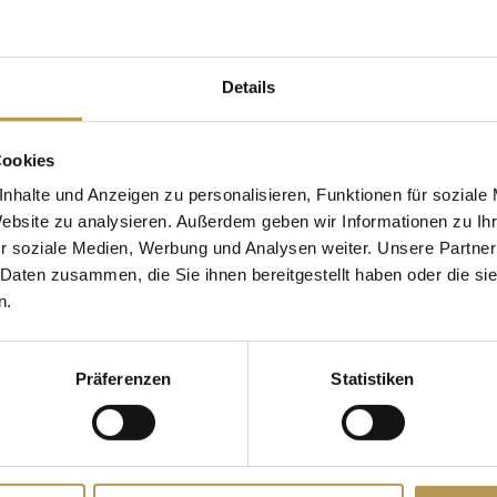
Details
Cookies
Gesichtsbehandlungen
nhalte und Anzeigen zu personalisieren, Funktionen für soziale
Website zu analysieren. Außerdem geben wir Informationen zu I
r soziale Medien, Werbung und Analysen weiter. Unsere Partner
eine Auszeit für Ihre Haut und lassen Sie
 Daten zusammen, die Sie ihnen bereitgestellt haben oder die s
 Kosmetikerinnen verwöhnen. Ob reinigen
n.
itsspendend – unsere individuellen Gesi
ind perfekt auf Ihre Bedürfnisse abgestimm
Präferenzen
Statistiken
pure Entspannung und einen frischen, strah
tzt Ihre persönliche Auszeit und tun Sie Ih