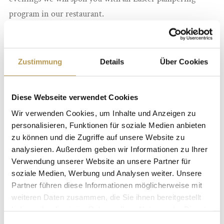
program in our restaurant.
3 nights
Sweet sparkling fragrant welcome
Zustimmung
Details
Über Cookies
Daily gourmet breakfast from the buffet
4-course menu on the first and second evening
Diese Webseite verwendet Cookies
Easter Sunday 5-course menu
Wir verwenden Cookies, um Inhalte und Anzeigen zu
Easter surprise
personalisieren, Funktionen für soziale Medien anbieten
Free use of the Wellness & SPA area
zu können und die Zugriffe auf unsere Website zu
Bathrobe and wellness slippers for the time of the stay
analysieren. Außerdem geben wir Informationen zu Ihrer
Verwendung unserer Website an unsere Partner für
Overnight stays:
soziale Medien, Werbung und Analysen weiter. Unsere
3 nights
Partner führen diese Informationen möglicherweise mit
weiteren Daten zusammen, die Sie ihnen bereitgestellt
haben oder die sie im Rahmen Ihrer Nutzung der Dienste
Price:
gesammelt haben.