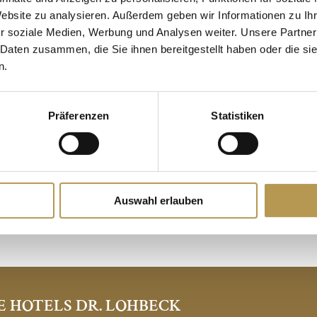
Website zu analysieren. Außerdem geben wir Informationen zu I
TIME OUT FOR TWO
r soziale Medien, Werbung und Analysen weiter. Unsere Partner
 Daten zusammen, die Sie ihnen bereitgestellt haben oder die s
x and enjoy together on a wellness vacation on the R
n.
RHINE ROMANCE
Präferenzen
Statistiken
amy atmosphere. Learn the basics of relaxation massa
nce. Includes sparkling wine and a small gift to take
Auswahl erlauben
approx. 90 min. | 157 Euro for 2 persons
E HOTELS DR. LOHBECK