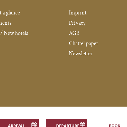
t a glance
Imprint
ments
Privacy
/ New hotels
AGB
Chattel paper
Newsletter